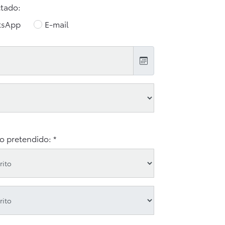
ctado:
tsApp
E-mail
o pretendido: *