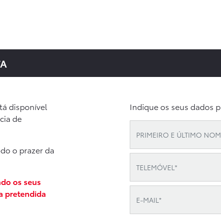
TA
tá disponível
Indique os seus dados p
cia de
odo o prazer da
ndo os seus
a pretendida